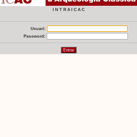
I N T R A I C A C
Usuari:
Password: